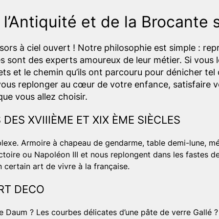
l’Antiquité et de la Brocante 
rs à ciel ouvert ! Notre philosophie est simple : repr
 sont des experts amoureux de leur métier. Si vous l
ets et le chemin qu’ils ont parcouru pour dénicher tel o
 vous replonger au cœur de votre enfance, satisfaire v
ue vous allez choisir.
DES XVIIIÈME ET XIX ÈME SIÈCLES
omplexe. Armoire à chapeau de gendarme, table demi-lune, m
ctoire ou Napoléon III et nous replongent dans les fastes de
n certain art de vivre à la française.
ART DECO
se Daum ? Les courbes délicates d’une pâte de verre Gallé ?