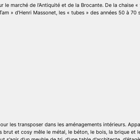
ur le marché de l’Antiquité et de la Brocante. De la chaise 
am » d’Henri Massonet, les « tubes » des années 50 à 70 séd
le pour les transposer dans les aménagements intérieurs. App
s brut et cosy mêle le métal, le béton, le bois, la brique et 
eut s’agir d’un meuble de tri, d’une table d’architecte, d’ét